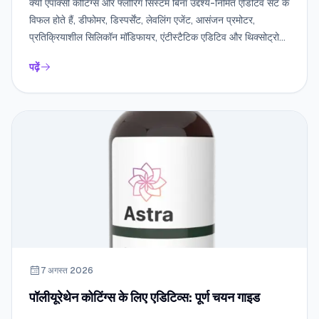
क्यों एपॉक्सी कोटिंग्स और फ्लोरिंग सिस्टम बिना उद्देश्य-निर्मित एडिटिव सेट के
विफल होते हैं, डीफोमर, डिस्पर्सेंट, लेवलिंग एजेंट, आसंजन प्रमोटर,
प्रतिक्रियाशील सिलिकॉन मॉडिफायर, एंटीस्टैटिक एडिटिव और थिक्सोट्रोप
एपॉक्सी रसायन से कैसे मेल खाते हैं, और कौन सी फॉर्मूलेशन त्रुटियाँ क्रेटर,
पढ़ें
अमीन ब्लश या कंक्रीट पर खराब आसंजन बनाती हैं।
7 अगस्त 2026
पॉलीयूरेथेन कोटिंग्स के लिए एडिटिव्स: पूर्ण चयन गाइड