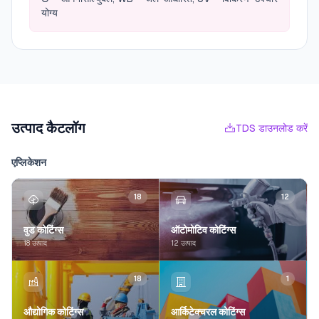
योग्य
उत्पाद कैटलॉग
TDS डाउनलोड करें
एप्लिकेशन
18
12
वुड कोटिंग्स
ऑटोमोटिव कोटिंग्स
18 उत्पाद
12 उत्पाद
18
1
औद्योगिक कोटिंग्स
आर्किटेक्चरल कोटिंग्स