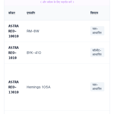
और कॉलम के लिए स्क्रॉल करें
स
कोड
↑
एनालॉग
सिस्टम
ASTRA
जल-
RM-8W
REO
-
आधारित
10010
ASTRA
सॉल्वेंट-
BYK-410
REO
-
आधारित
1010
ASTRA
जल-
Hemings 105A
REO
-
आधारित
13010