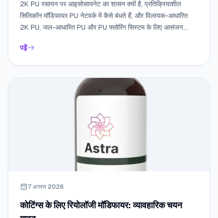
2K PU रसायन पर आइसोसायनेट का शासन क्यों है, प्रतिक्रियाशील
सिलिकॉन मॉडिफायर PU नेटवर्क में कैसे बंधते हैं, और विलायक-आधारित
2K PU, जल-आधारित PU और PU फ्लोरिंग सिस्टम के लिए आसंजन
प्रमोटर, डिस्पर्सेंट, डीफोमर, स्लिप एडिटिव और रियोलॉजी मॉडिफायर कैसे
पढ़ें
चुनें।
7 अगस्त 2026
कोटिंग्स के लिए रियोलॉजी मॉडिफायर: व्यावहारिक चयन