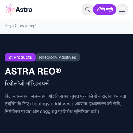
Astra
मेरे नमूने
हमारी उत्पाद लाइनें
21
Products
Rheology Additives
ASTRA REO®
रियोलॉजी मॉडिफ़ायर्स
विलायक-वहन, जल-वहन और विलायक-मुक्त प्रणालियों में सटीक श्यानता
ट्यूनिंग के लिए rheology additives। अवसाद, पृथक्करण को रोकें,
नियंत्रित प्रवाह और sagging प्रतिरोध सुनिश्चित करें।