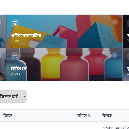
1
आर्किटेक्चरल कोटिंग्स
प
1 उत्पाद
3
2
प्रिंटिंग इंक
ए
2 उत्पाद
3
सिस्टम
सक्रिय %
विशेषता
असंतृप्त डबल बॉन्