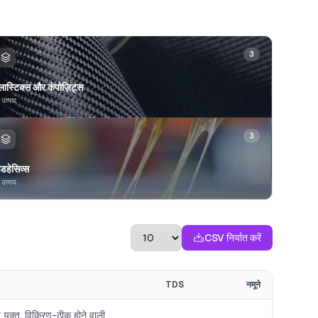
3
्लास्टिक्स और कंपोज़िट्स
 उत्पाद
3
डहेसिव्स
 उत्पाद
CSV निर्यात करें
TDS
नमूने
ड युक्त, विकिरण-ठीक होने वाली