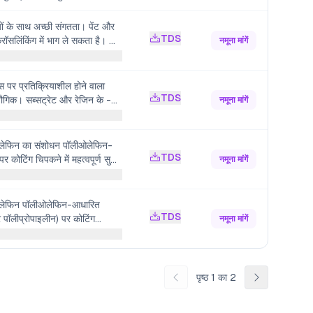
ियों के साथ अच्छी संगतता। पेंट और
TDS
्रॉसलिंकिंग में भाग ले सकता है। धातु
नमूना मांगें
े को बढ़ावा देता है, प्रभाव प्रतिरोध
स पर प्रतिक्रियाशील होने वाला
TDS
यौगिक। सब्सट्रेट और रेजिन के -
नमूना मांगें
हों के साथ प्रतिक्रिया करता
और गर्मी प्रतिरोध में सुधार करता
ओलेफिन का संशोधन पॉलीओलेफिन-
TDS
र कोटिंग चिपकने में महत्वपूर्ण सुधार
नमूना मांगें
रोध और नमक धुंध प्रतिरोध में सुधार
ीओलेफिन पॉलीओलेफिन-आधारित
TDS
र पॉलीप्रोपाइलीन) पर कोटिंग
नमूना मांगें
्ण वृद्धि करता है। नमी प्रतिरोध और
बढ़ाता है।
पृष्ठ
1
का
2