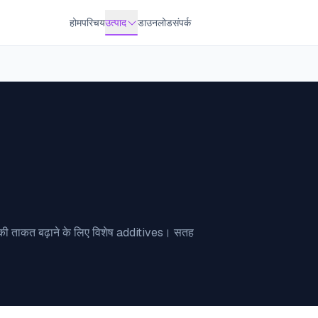
होम
परिचय
उत्पाद
डाउनलोड
संपर्क
की ताकत बढ़ाने के लिए विशेष additives। सतह