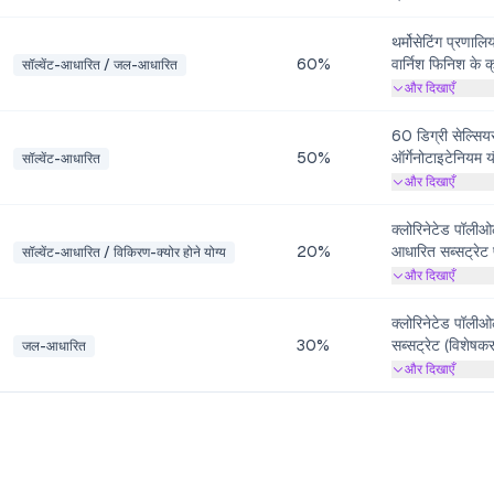
थर्मोसेटिंग प्रणाल
60%
वार्निश फिनिश के क
सॉल्वेंट-आधारित / जल-आधारित
सब्सट्रेट पर चिपकन
और दिखाएँ
में सुधार करता है।
60 डिग्री सेल्सिय
50%
ऑर्गेनोटाइटेनियम 
सॉल्वेंट-आधारित
COOH और -OH समू
और दिखाएँ
है। फिनिश चिपकने 
है।
क्लोरिनेटेड पॉली
20%
आधारित सब्सट्रेट प
सॉल्वेंट-आधारित / विकिरण-क्योर होने योग्य
करता है, नमी प्रति
और दिखाएँ
करता है।
क्लोरिनेटेड पॉल
30%
सब्सट्रेट (विशेषक
जल-आधारित
चिपकने में महत्वपूर
और दिखाएँ
नमक धुंध प्रतिरोध 