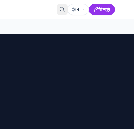
HI
मेरे नमूने