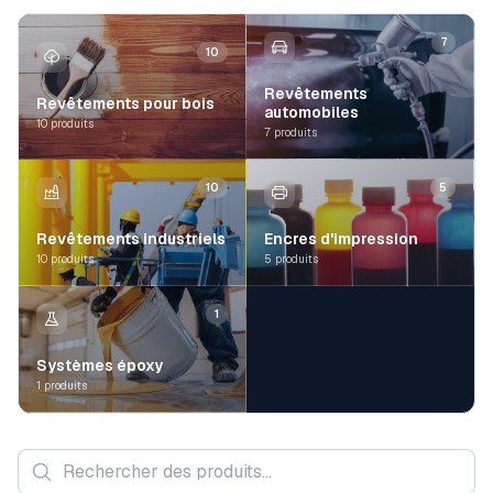
7
10
Revêtements
Revêtements pour bois
automobiles
10 produits
7 produits
10
5
Revêtements industriels
Encres d'impression
10 produits
5 produits
1
Systèmes époxy
1 produits