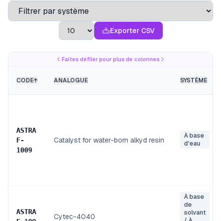
Exporter CSV
Faites défiler pour plus de colonnes
CODE
↑
ANALOGUE
SYSTÈME
ASTRA
À base
Catalyst for water-born alkyd resin
F
-
d'eau
1009
À base
de
ASTRA
solvant
Cytec-4040
/ À