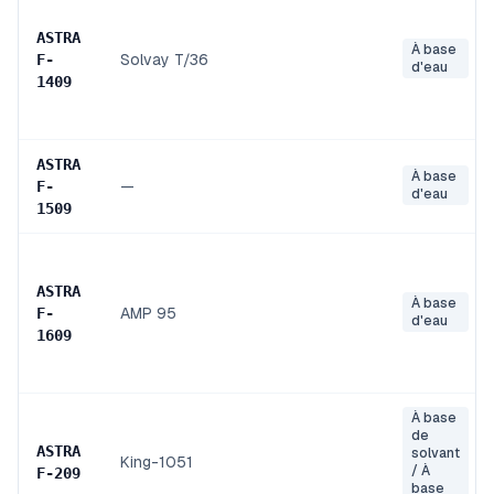
ASTRA
À base
Solvay T/36
F
-
d'eau
1409
ASTRA
À base
—
F
-
d'eau
1509
ASTRA
À base
AMP 95
F
-
d'eau
1609
À base
de
ASTRA
solvant
King-1051
/ À
F
-
209
base