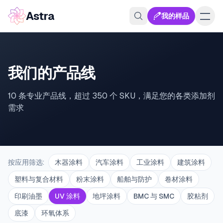
Astra
我的样品
我们的产品线
10 条专业产品线，超过 350 个 SKU，满足您的各类添加剂
需求
按应用筛选
:
木器涂料
汽车涂料
工业涂料
建筑涂料
塑料与复合材料
粉末涂料
船舶与防护
卷材涂料
印刷油墨
UV 涂料
地坪涂料
BMC 与 SMC
胶粘剂
底漆
环氧体系