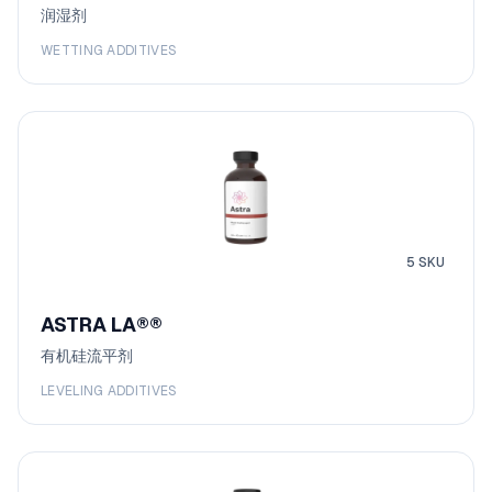
润湿剂
WETTING ADDITIVES
5
SKU
ASTRA LA®
®
有机硅流平剂
LEVELING ADDITIVES