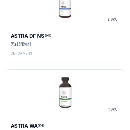
2
SKU
ASTRA DF NS®
®
无硅消泡剂
DEFOAMERS
1
SKU
ASTRA WA®
®