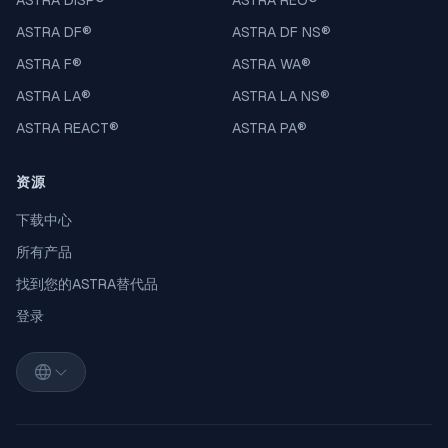
ASTRA DISP
®
ASTRA REO
®
ASTRA DF
®
ASTRA DF NS
®
ASTRA F
®
ASTRA WA
®
ASTRA LA
®
ASTRA LA NS
®
ASTRA REACT
®
ASTRA PA
®
资源
下载中心
所有产品
找到您的ASTRA替代品
登录