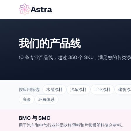
Astra
我们的产品线
10 条专业产品线，超过 350 个 SKU，满足您的各类
按应用筛选
:
木器涂料
汽车涂料
工业涂料
建筑涂
底漆
环氧体系
BMC 与 SMC
用于汽车和电气行业的团状模塑料和片状模塑料复合材料。