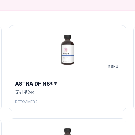
2
SKU
ASTRA DF NS®
®
无硅消泡剂
DEFOAMERS