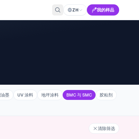
ZH
我的样品
刷油墨
UV 涂料
地坪涂料
BMC 与 SMC
胶粘剂
清除筛选