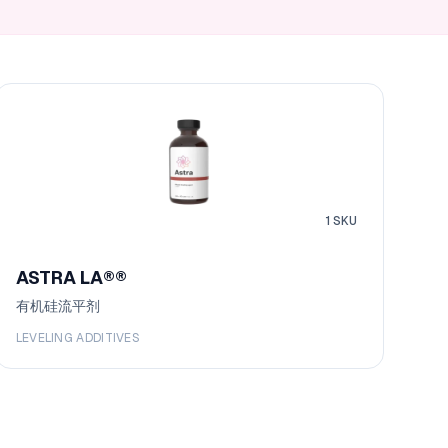
1
SKU
ASTRA LA®
®
有机硅流平剂
LEVELING ADDITIVES