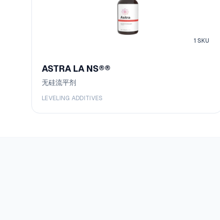
1
SKU
ASTRA LA NS®
®
无硅流平剂
LEVELING ADDITIVES