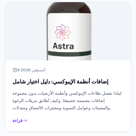
8 أغسطس 2026
إضافات أنظمة الإيبوكسي: دليل اختيار شامل
لماذا تفشل طلاءات الإيبوكسي وأنظمة الأرضيات بدون مجموعة
إضافات مصممة خصيصًا، وكيف تُطابق مزيلات الرغوة
والمشتتات وعوامل التسوية ومحفزات الالتصاق ومعدلات
السيليكون التفاعلية والإضافات المضادة للكهرباء الساكنة
قراءة
والثيكسوتروبات مع كيمياء الإيبوكسي، وأي أخطاء تركيب تخلق
فوهات أو زهرة أمينية أو التصاقًا ضعيفًا بالخرسانة.