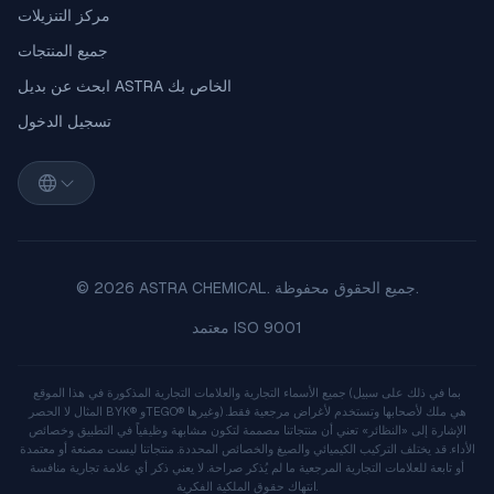
مركز التنزيلات
جميع المنتجات
ابحث عن بديل ASTRA الخاص بك
تسجيل الدخول
© 2026 ASTRA CHEMICAL. جميع الحقوق محفوظة.
معتمد ISO 9001
جميع الأسماء التجارية والعلامات التجارية المذكورة في هذا الموقع (بما في ذلك على سبيل
المثال لا الحصر BYK® وTEGO® وغيرها) هي ملك لأصحابها وتستخدم لأغراض مرجعية فقط.
الإشارة إلى «النظائر» تعني أن منتجاتنا مصممة لتكون مشابهة وظيفياً في التطبيق وخصائص
الأداء. قد يختلف التركيب الكيميائي والصيغ والخصائص المحددة. منتجاتنا ليست مصنعة أو معتمدة
أو تابعة للعلامات التجارية المرجعية ما لم يُذكر صراحة. لا يعني ذكر أي علامة تجارية منافسة
انتهاك حقوق الملكية الفكرية.